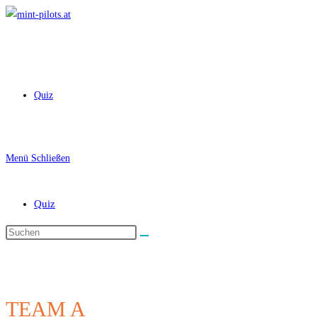
Zum
Inhalt
springen
Quiz
Menü
Schließen
Quiz
Diese
Website
durchsuchen
TEAM A